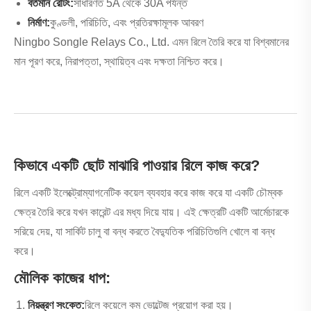
বর্তমান রেটিং:
সাধারণত 5A থেকে 30A পর্যন্ত
নির্মাণ:
কুণ্ডলী, পরিচিতি, এবং প্রতিরক্ষামূলক আবরণ
Ningbo Songle Relays Co., Ltd. এমন রিলে তৈরি করে যা বিশ্বমানের
মান পূরণ করে, নিরাপত্তা, স্থায়িত্ব এবং দক্ষতা নিশ্চিত করে।
কিভাবে একটি ছোট মাঝারি পাওয়ার রিলে কাজ করে?
রিলে একটি ইলেক্ট্রোম্যাগনেটিক কয়েল ব্যবহার করে কাজ করে যা একটি চৌম্বক
ক্ষেত্র তৈরি করে যখন কারেন্ট এর মধ্য দিয়ে যায়। এই ক্ষেত্রটি একটি আর্মেচারকে
সরিয়ে দেয়, যা সার্কিট চালু বা বন্ধ করতে বৈদ্যুতিক পরিচিতিগুলি খোলে বা বন্ধ
করে।
মৌলিক কাজের ধাপ:
নিয়ন্ত্রণ সংকেত:
রিলে কয়েলে কম ভোল্টেজ প্রয়োগ করা হয়।