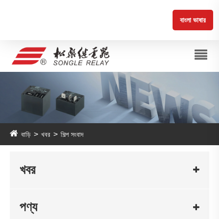
বাংলা ভাষার
বাড়ি
খবর
শিল্প সংবাদ
খবর
পণ্য