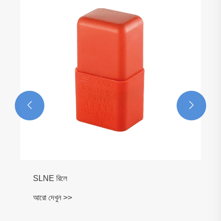


SLNE রিলে
আরো দেখুন >>