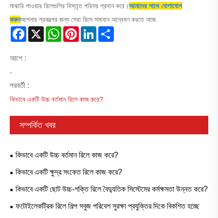
মাঝারি পাওয়ার রিলেগুলির বিস্তৃত পরিসর প্রদান করে।
আমাদের সাথে যোগাযোগ
করুন
আপনার প্রকল্পের জন্য সেরা রিলে সমাধান অন্বেষণ করতে আজ.
Facebook
X
WhatsApp
Pinterest
LinkedIn
Share
আগে :
-
পরবর্তী :
কিভাবে একটি উচ্চ বর্তমান রিলে কাজ করে?
সম্পর্কিত খবর
কিভাবে একটি উচ্চ বর্তমান রিলে কাজ করে?
কিভাবে একটি ক্ষুদ্র সংকেত রিলে কাজ করে?
কিভাবে একটি ছোট উচ্চ-শক্তি রিলে বৈদ্যুতিক সিস্টেমের কর্মক্ষমতা উন্নত করে?
ফটোইলেকট্রিক রিলে শিল্প সবুজ পরিবেশ সুরক্ষা প্রযুক্তির দিকে বিকশিত হচ্ছে