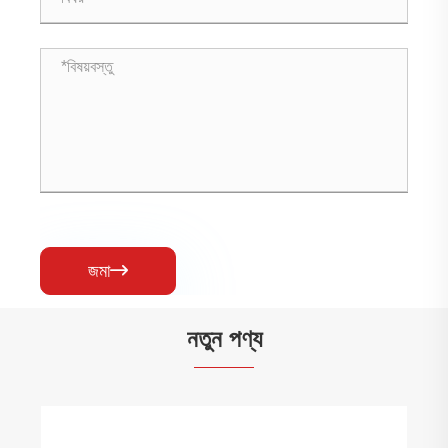
জমা

নতুন পণ্য