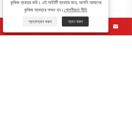
কুকিজ ব্যবহার করি। এই সাইটটি ব্যবহার করে, আপনি আমাদের
কুকিজ ব্যবহারে সম্মত হন।
গোপনীয়তা নীতি
কিভাবে একটি ক্ষুদ্র সংকেত রিলে কাজ করে?
প্রত্যাখ্যান করুন
গ্রহণ করুন




আরো দেখুন >>
আমাদের সম্পর্কে
পণ্য
যোগাযোগ করুন